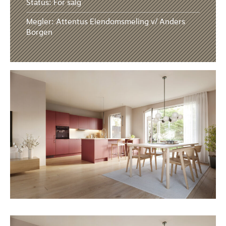
Status: For salg
Megler: Attentus Eiendomsmeling v/ Anders
Borgen