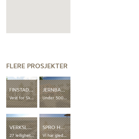
FLERE PROSJEKTER
FINSTAD ALLÈ – SKI
JERNBANEVEIEN 115 – STABEKK
Vest for Ski sentrum finner du Finstad allè. Ett rolig og etablert småhusområde med lite biltrafikk, med alt du trenger daglig, ett steinkast unna. Her skal vi bygge 15 smakfulle rekkehus, i et trygt og godt boligområde. Prosjektet er sluttsolgt!
Under 500 meter til Stabekk sentrum jobber vi nå sammen med Rodeo arkitekter med regulering av 31 leiligheter i ulik størrelse på den 2440 kvm. tomten.
VERKSLUNDEN – MOSS
SPRO HAVN – FAGERSTRAND
27 leiligheter på Verket/Moss
Vi har gleden av å formidle at Bolig & Eiendomsutvikling AS sammen med Hersleth Eiendom AS nå har gått inn på eiersiden i Spro Havn på Nesodden, og trer inn som utvikler av prosjektet videre. Spro Havn omfatter en utbygging av 36 000 kvm. bolig og næring, samt molo og båthavn, og ikke minst en […]