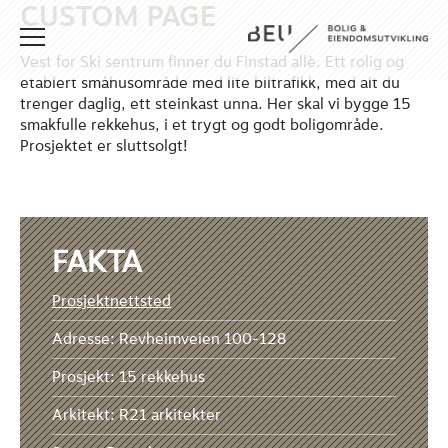
CUSTOM PAGE
Vest for Ski sentrum finner du Finstad allè. Ett rolig og
etablert småhusområde med lite biltrafikk, med alt du
trenger daglig, ett steinkast unna. Her skal vi bygge 15
smakfulle rekkehus, i et trygt og godt boligområde.
Prosjektet er sluttsolgt!
FAKTA
Prosjektnettsted
Adresse: Revheimveien 100-128
Prosjekt: 15 rekkehus
Arkitekt: R21 arkitekter