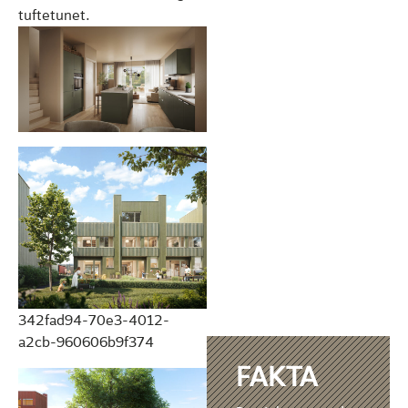
tuftetunet.
342fad94-70e3-4012-
a2cb-960606b9f374
FAKTA