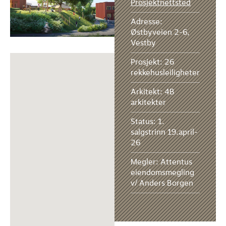
Prosjektnettsted
Adresse:
Østbyveien 2-6,
Vestby
Prosjekt: 26
rekkehusleiligheter
Arkitekt: 4B
arkitekter
Status: 1.
salgstrinn 19.april-
26
Megler: Attentus
eiendomsmegling
v/ Anders Borgen