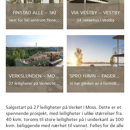
FINSTAD ALLÈ – SKI
VIA VESTBY – VESTBY
Vest for Ski sentrum finner du Finstad allè. Ett rolig og etablert småhusområde med lite biltrafikk, med alt du trenger daglig, ett steinkast unna. Her skal vi bygge 15 smakfulle rekkehus, i et trygt og godt boligområde. Prosjektet er sluttsolgt!
24 rekkehus i Vestby
VERKSLUNDEN – MOSS
SPRO HAVN – FAGERSTRAND
27 leiligheter på Verket/Moss
Vi har gleden av å formidle at Bolig & Eiendomsutvikling AS sammen med Hersleth Eiendom AS nå har gått inn på eiersiden i Spro Havn på Nesodden, og trer inn som utvikler av prosjektet videre. Spro Havn omfatter en utbygging av 36 000 kvm. bolig og næring, samt molo og båthavn, og ikke minst en […]
Salgsstart på 27 leiligheter på Verket i Moss. Dette er et
spennende prosjekt, med leiligheter i ulike størrelser fra
40 kvm. toroms til store leiligheter på i underkant av 100
kvm. beliggende med nærhet til vannet. Felles for de alle