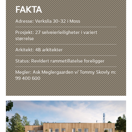
FAKTA
Adresse: Verkslia 30-32 i Moss
Prosjekt: 27 selveierleiligheter i variert
størrelse
Arkitekt: 4B arkitekter
Status: Revidert rammetillatelse foreligger
Megler: Ask Meglergaarden v/ Tommy Skovly m:
99 400 600