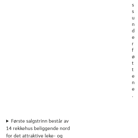
s
s
u
n
d
e
r
f
ø
t
t
e
n
e
.
Første salgstrinn består av
14 rekkehus beliggende nord
for det attraktive leke- og